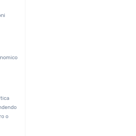
oni
conomico
tica
rendendo
ro o