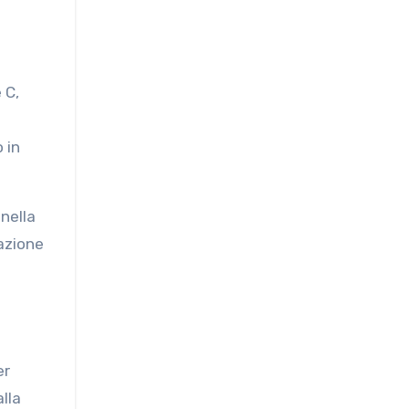
 C,
 in
 nella
azione
er
alla