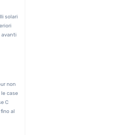
i solari
riori
 avanti
e
pur non
i le case
se C
fino al