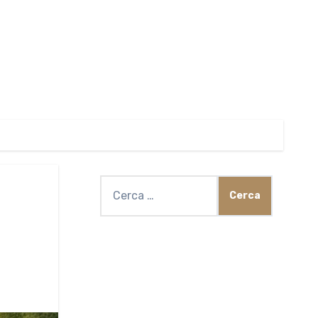
Ricerca
per: