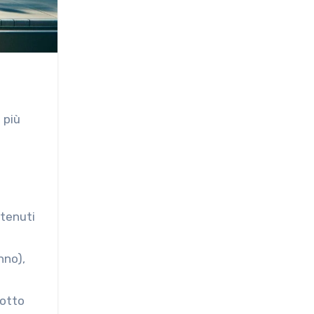
 più
ntenuti
nno),
dotto