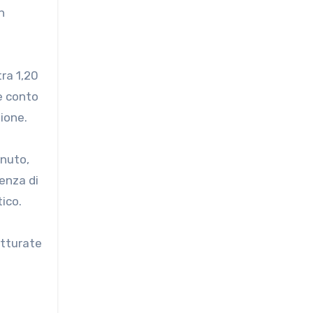
n
ra 1,20
e conto
ione.
enuto,
senza di
tico.
rutturate