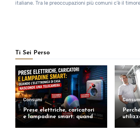
italiane. Tra le preoccupazioni più comuni c’è il timor
Ti Sei Perso
Consumi
Consum
Prese elettriche, caricatori
Perché
e lampadine smart: quando
utiliz
l’elettronica di casa
calore
nasconde una telecamera