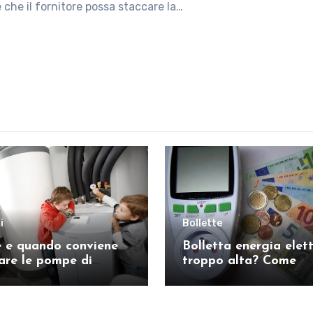
e che il fornitore possa staccare la…
i
Bollette
 e quando conviene
Bolletta energia elett
zare le pompe di
troppo alta? Come
reclamare