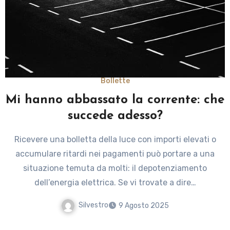
Bollette
Mi hanno abbassato la corrente: che
succede adesso?
Ricevere una bolletta della luce con importi elevati o
accumulare ritardi nei pagamenti può portare a una
situazione temuta da molti: il depotenziamento
dell’energia elettrica. Se vi trovate a dire…
Silvestro
9 Agosto 2025