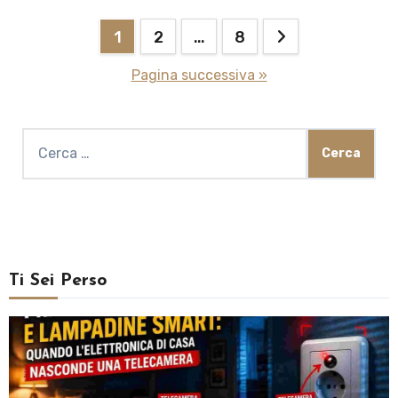
Paginazione
1
2
…
8
degli
Pagina successiva »
articoli
Ricerca
per:
Ti Sei Perso