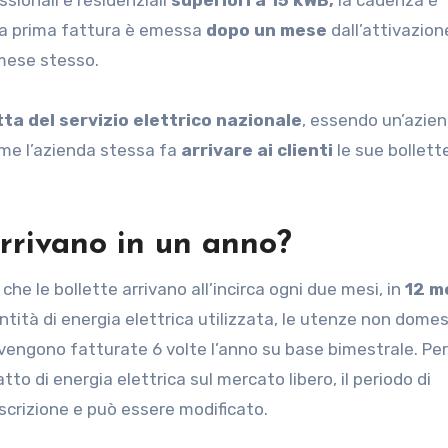
la prima fattura è emessa
dopo un mese
dall’attivazion
 mese stesso.
tta del servizio elettrico nazionale
, essendo un’azie
ome l’azienda stessa fa
arrivare ai clienti
le sue bollett
arrivano in un anno?
che le bollette arrivano all’incirca ogni due mesi, in
12 m
antità di energia elettrica utilizzata, le utenze non dome
vengono fatturate 6 volte l’anno su base bimestrale. Per i
o di energia elettrica sul mercato libero, il periodo di
scrizione e può essere modificato.