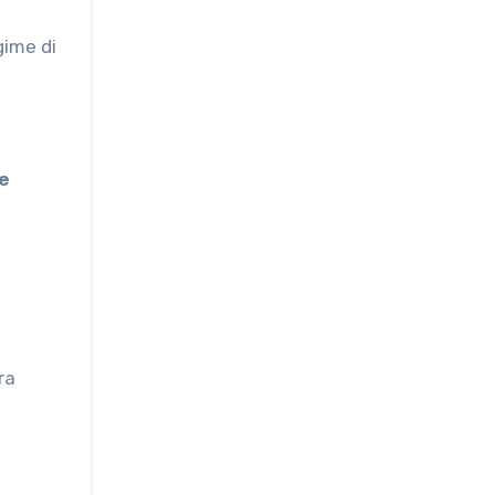
gime di
le
ra