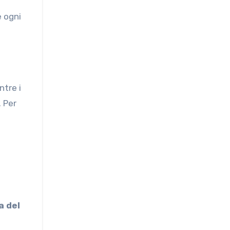
e ogni
ntre i
. Per
a del