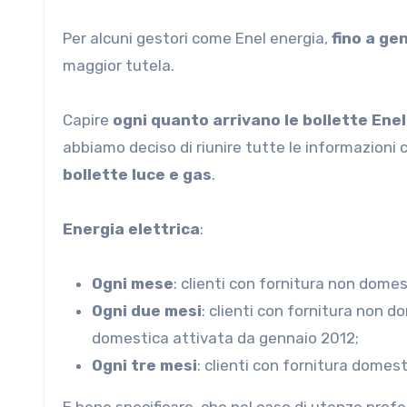
Per alcuni gestori come Enel energia,
fino a g
maggior tutela.
Capire
ogni quanto arrivano le bollette Enel
abbiamo deciso di riunire tutte le informazioni
bollette luce e gas
.
Energia elettrica
:
Ogni mese
: clienti con fornitura non dome
Ogni due mesi
: clienti con fornitura non d
domestica attivata da gennaio 2012;
Ogni tre mesi
: clienti con fornitura domes
E bene specificare, che nel caso di utenze profe