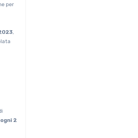
ne per
2023
,
olata
di
 ogni 2