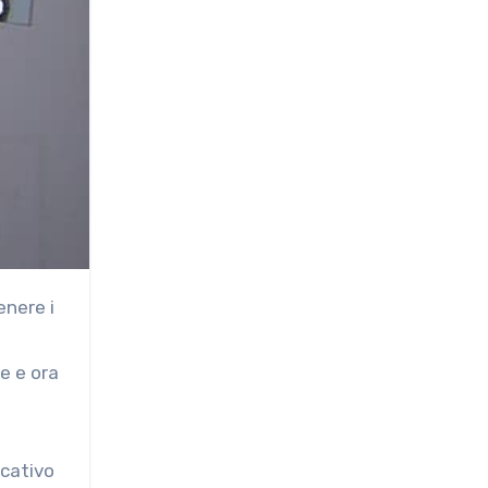
nere i
le e ora
icativo