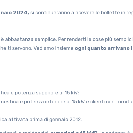
ennaio 2024,
si continueranno a ricevere le bollette in re
è abbastanza semplice. Per renderti le cose più semplici
 che ti servono. Vediamo insieme
ogni quanto arrivano 
stica e potenza superiore ai 15 kW;
omestica e potenza inferiore ai 15 kW e clienti con fornitu
tica attivata prima di gennaio 2012.
ssionali e residenziali
superiori a 15 kWB,
la cadenza è