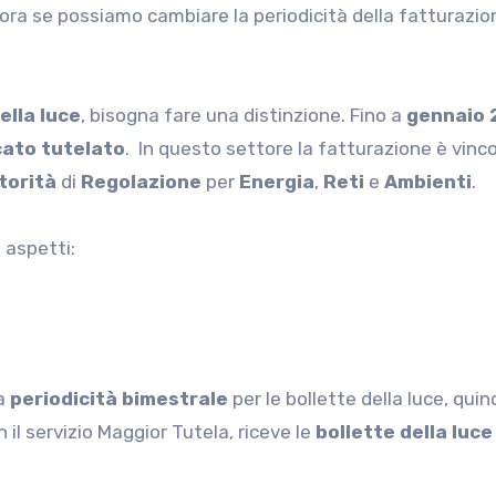
ora se possiamo cambiare la periodicità della fatturazio
ella luce
, bisogna fare una distinzione. Fino a
gennaio 
cato
tutelato
. In questo settore la fatturazione è vinc
torità
di
Regolazione
per
Energia
,
Reti
e
Ambienti
.
 aspetti:
na
periodicità bimestrale
per le bollette della luce, quin
 il servizio Maggior Tutela, riceve le
bollette della luce