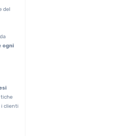
e del
nda
e
ogni
esi
stiche
 clienti