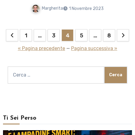
Margherita
1 Novembre 2023
Paginazione
1
…
3
4
5
…
8
degli
« Pagina precedente
—
Pagina successiva »
articoli
Ricerca
per:
Ti Sei Perso